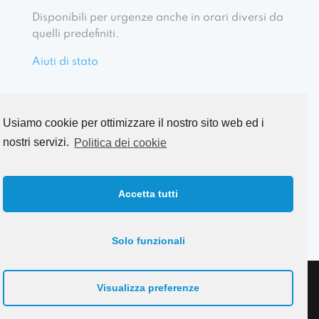
Disponibili per urgenze anche in orari diversi da
quelli predefiniti.
Aiuti di stato
Usiamo cookie per ottimizzare il nostro sito web ed i
nostri servizi.
Politica dei cookie
Numero per Emergenze
347 7943482
Accetta tutti
Solo funzionali
Ambulatorio Veterinario Sinalunga | Dott.ssa Capaccioli,
Visualizza preferenze
Dott.ssa Rossi | P.IVA 01229990526 | Via Voltella,22 - 53048
Sinalunga (SI) | Tel: 347 7943482 |
Credits