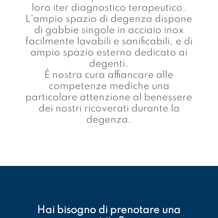
loro iter diagnostico terapeutico.
L’ampio spazio di degenza dispone
di gabbie singole in acciaio inox
facilmente lavabili e sanificabili, e di
ampio spazio esterno dedicato ai
degenti.
È nostra cura affiancare alle
competenze mediche una
particolare attenzione al benessere
dei nostri ricoverati durante la
degenza.
Hai bisogno di prenotare una